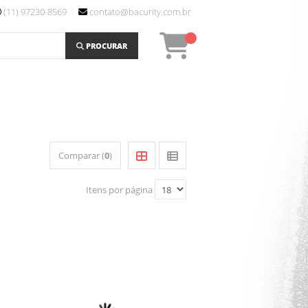
(11) 97230-8569
contato@bacurity.com.br
PROCURAR
Comparar (
0
)
Itens por página