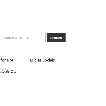
ASSINAR
efone ou
Mídias Sociais
8569 ou
0